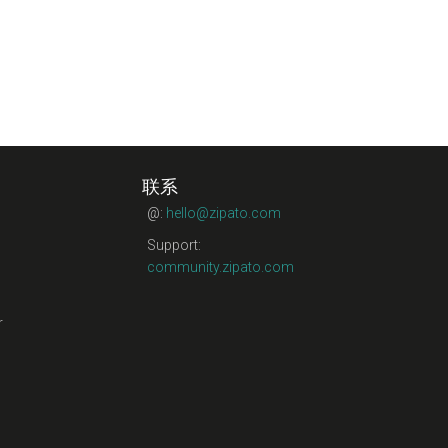
联系
@:
hello@zipato.com
Support:
community.zipato.com
r