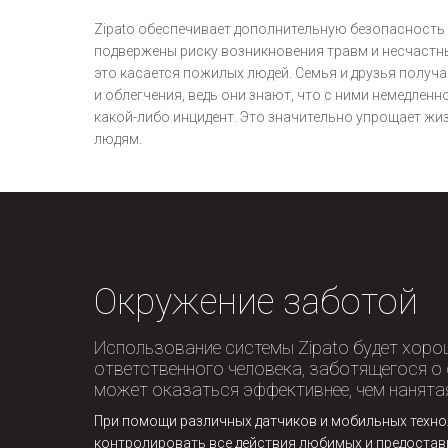
Zipato обеспечивает дополнительную безопасность 
подвержены риску возникновения травм и несчастн
это касается пожилых людей. Семья и друзья полу
и облегчения, ведь они знают, что с ними немедленн
какой-либо инцидент. Это значительно упрощает ж
людям.
Окружение заботой
Использование системы Zipato будет хоро
ответственного человека, заботящегося о 
может оказаться эффективнее, чем нанята
При помощи различных датчиков и мобильных технол
контролировать все действия любимых и предоста