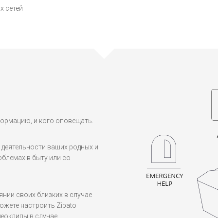
х сетей
формацию, и кого оповещать.
 деятельности ваших родных и
блемах в быту или со
янии своих близких в случае
ожете настроить Zipato
еоклипы в случае