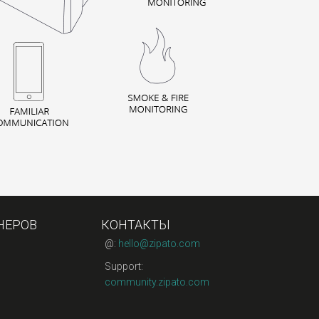
НЕРОВ
КОНТАКТЫ
@:
hello@zipato.com
Support:
community.zipato.com