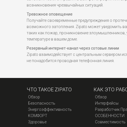
возникновения чрезвычайных ситуаций.
Тревожное оповещение
Получайте своевременные предупреждения о протеч
возможного затопления. Zipato может уведомить ва
таких как пожар, проникновение злоумышленников, у
температуре в вашем доме.
Резервный интернет-канал через сотовые линии
Zipato взаимодействует с центральным сервером исп
не понадобится проводная телефонная линия.
ЧТО ТАКОЕ ZIPATO
КАК ЭТО РАБ
Обзор
Обзор
Безопасность
Интерфейсы
Энергоэффективность
Разработчик Пр
КОМФОРТ
ОСОБЕННОСТИ
Здоровье
Совместимость