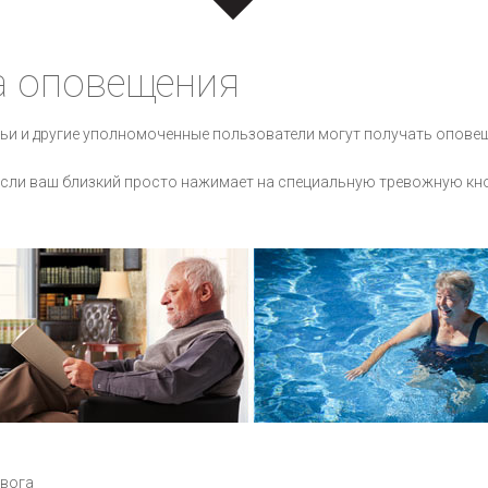
а оповещения
мьи и другие уполномоченные пользователи могут получать опове
 если ваш близкий просто нажимает на специальную тревожную кнопк
евога