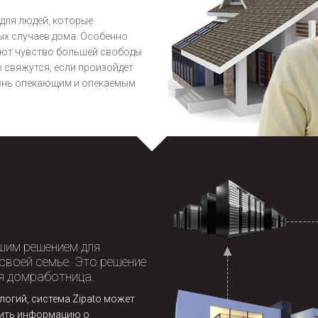
для людей, которые
ых случаев дома. Особенно
чают чувство большей свободы
о свяжутся, если произойдет
изнь опекающим и опекаемым
шим решением для
своей семье. Это решение
я домработница.
огий, система Zipato может
вить информацию о