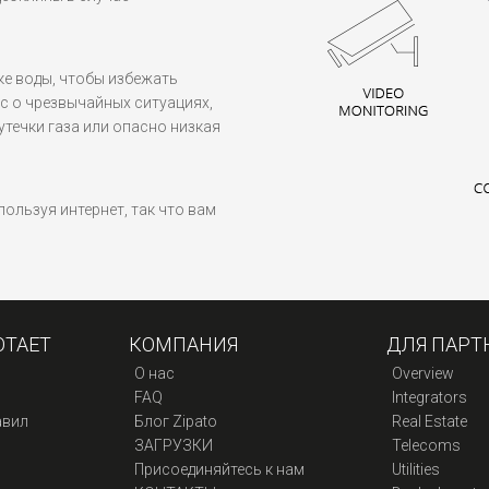
ке воды, чтобы избежать
с о чрезвычайных ситуациях,
течки газа или опасно низкая
ользуя интернет, так что вам
ОТАЕТ
КОМПАНИЯ
ДЛЯ ПАРТ
О нас
Overview
FAQ
Integrators
авил
Блог Zipato
Real Estate
ЗАГРУЗКИ
Telecoms
Присоединяйтесь к нам
Utilities