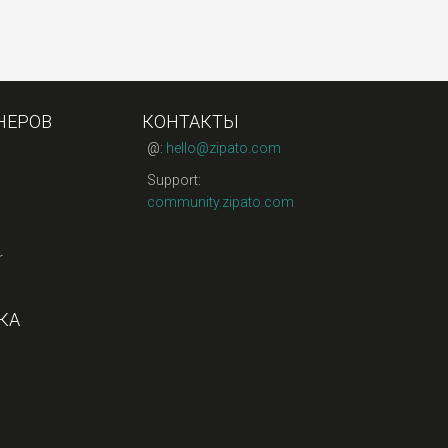
НЕРОВ
КОНТАКТЫ
@:
hello@zipato.com
Support:
community.zipato.com
r
КА