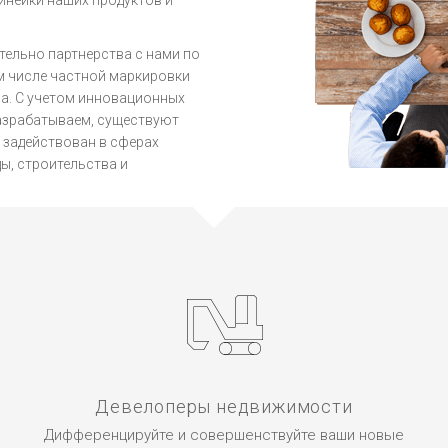
инейки наших продуктов и
ельно партнерства с нами по
м числе частной маркировки
са. С учетом инновационных
разрабатываем, существуют
 задействован в сферах
ы, строительства и
Девелоперы недвижимости
Дифференцируйте и совершенствуйте ваши новые