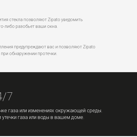
тия стекла позволяют Zipato уведомить
то-либо разобьет ваши окна.
ления предупреждают вас и позволяют Zipato
при обнаружении протечки.
4/7
чке газа или изменениях окружающей среды.
утечки газа или воды в вашем доме.