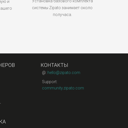
Установка базового комплекта
ную и
системы Zipato занимает около
вашего
получаса.
НЕРОВ
КОНТАКТЫ
@:
hello@zipato.com
Support:
community.zipato.com
r
КА