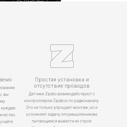
аемо
Простая установка и
отсутствие проводов
зовании
Датчики Zipato взаимодействуют с
o, вы
контроллером Zipabox по радиоканалу.
ему
Это не только упрощает монтаж, но и
 нуждам.
усложняет задачу злоумышленникам,
личество
пытающимся вывести их строя.
лучайте