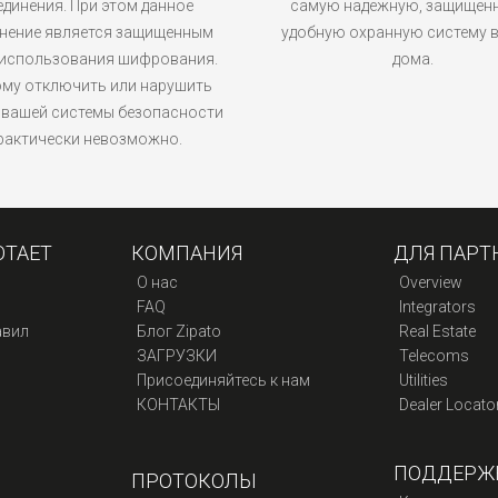
единения. При этом данное
самую надежную, защищен
нение является защищенным
удобную охранную систему 
 использования шифрования.
дома.
му отключить или нарушить
 вашей системы безопасности
рактически невозможно.
ОТАЕТ
КОМПАНИЯ
ДЛЯ ПАРТ
О нас
Overview
FAQ
Integrators
авил
Блог Zipato
Real Estate
ЗАГРУЗКИ
Telecoms
Присоединяйтесь к нам
Utilities
КОНТАКТЫ
Dealer Locato
ПОДДЕРЖ
ПРОТОКОЛЫ