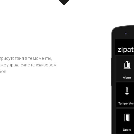
присутствия в те моменты,
аже управление телевизором,
ков.