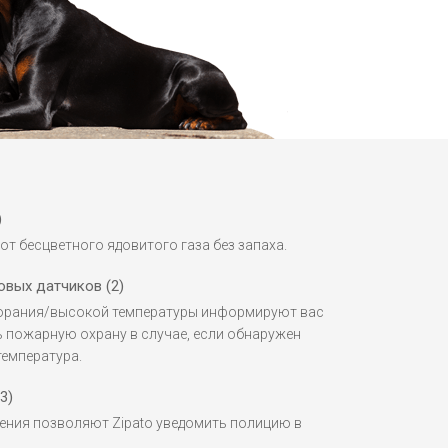
)
от бесцветного ядовитого газа без запаха.
вых датчиков (2)
орания/высокой температуры информируют вас
ь пожарную охрану в случае, если обнаружен
емпература.
3)
ения позволяют Zipato уведомить полицию в