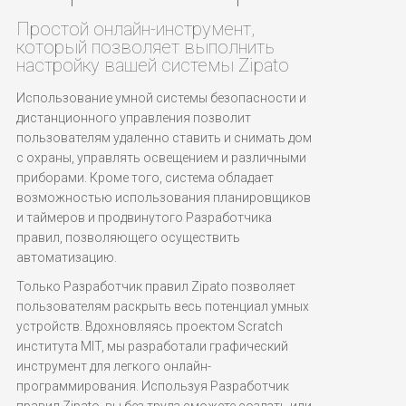
Простой онлайн-инструмент,
который позволяет выполнить
настройку вашей системы Zipato
Использование умной системы безопасности и
дистанционного управления позволит
пользователям удаленно ставить и снимать дом
с охраны, управлять освещением и различными
приборами. Кроме того, система обладает
возможностью использования планировщиков
и таймеров и продвинутого Разработчика
правил, позволяющего осуществить
автоматизацию.
Только Разработчик правил Zipato позволяет
пользователям раскрыть весь потенциал умных
устройств. Вдохновляясь проектом Scratch
института MIT, мы разработали графический
инструмент для легкого онлайн-
программирования. Используя Разработчик