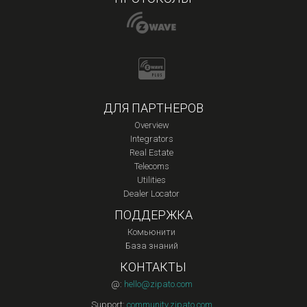
ДЛЯ ПАРТНЕРОВ
Overview
Integrators
Real Estate
Telecoms
Utilities
Dealer Locator
ПОДДЕРЖКА
Комьюнити
База знаний
КОНТАКТЫ
@:
hello@zipato.com
Support:
community.zipato.com