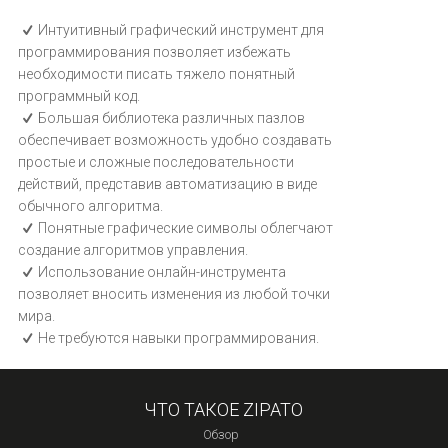
Интуитивный графический инструмент для
программирования позволяет избежать
необходимости писать тяжело понятный
программный код.
Большая библиотека различных пазлов
обеспечивает возможность удобно создавать
простые и сложные последовательности
действий, представив автоматизацию в виде
обычного алгоритма.
Понятные графические символы облегчают
создание алгоритмов управления.
Использование онлайн-инструмента
позволяет вносить изменения из любой точки
мира.
Не требуются навыки программирования.
ЧТО ТАКОЕ ZIPATO
Обзор