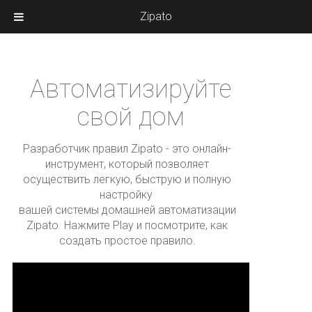
Zipato
Автоматизируйте
свой дом
Разработчик правил Zipato - это онлайн-
инструмент, который позволяет
осуществить легкую, быструю и полную
настройку
вашей системы домашней автоматизации
Zipato. Нажмите Play и посмотрите, как
создать простое правило.