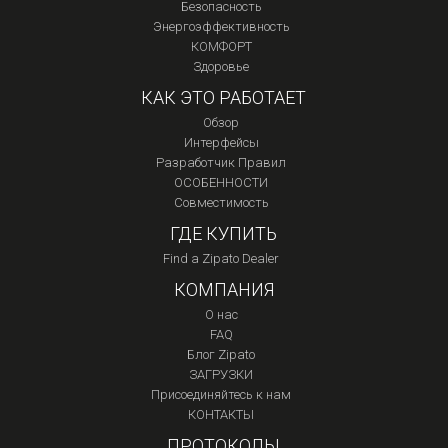
Безопасность
Энергоэффективность
КОМФОРТ
Здоровье
КАК ЭТО РАБОТАЕТ
Обзор
Интерфейсы
Разработчик Правил
ОСОБЕННОСТИ
Совместимость
ГДЕ КУПИТЬ
Find a Zipato Dealer
КОМПАНИЯ
О нас
FAQ
Блог Zipato
ЗАГРУЗКИ
Присоединяйтесь к нам
КОНТАКТЫ
ПРОТОКОЛЫ