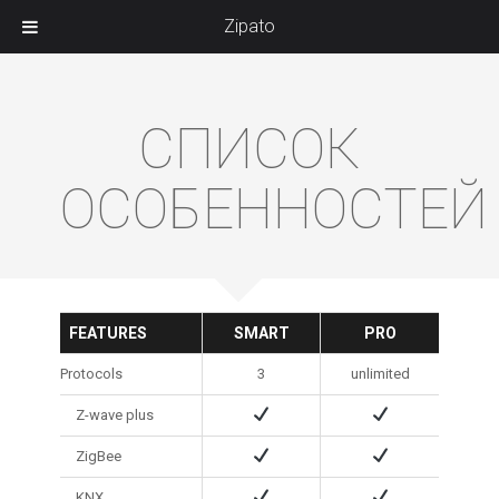
Zipato
СПИСОК
ОСОБЕННОСТЕЙ
FEATURES
SMART
PRO
Protocols
3
unlimited
Z-wave plus
ZigBee
KNX