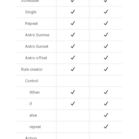
Scheduler
Single
Repeat
Astro Sunrise
Astro Sunset
Astro offset
Rule creator
Control
When
If
else
repeat
Action