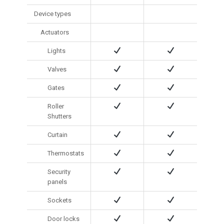
Device types
Actuators
Lights
Valves
Gates
Roller
Shutters
Curtain
Thermostats
Security
panels
Sockets
Door locks