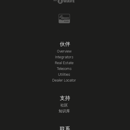
伙伴
Overview
Integrators
Real Estate
Telecoms
Utilities
Dealer Locator
支持
社区
知识库
联系