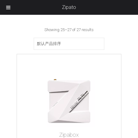
Zipato
Showing 25–27 of 27 results
Zipabox