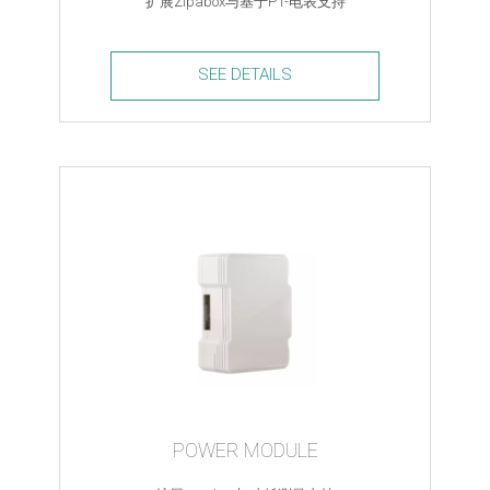
扩展Zipabox与基于P1-电表支持
SEE DETAILS
P1
Module
quantity
POWER MODULE