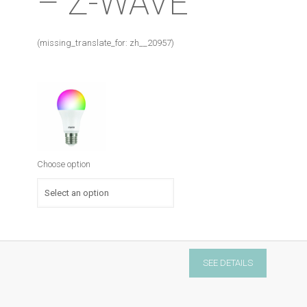
– Z-WAVE
(missing_translate_for: zh__20957)
Choose option
Zipato
SEE DETAILS
bulb
2
-