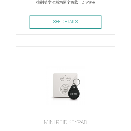
控制功率消耗为两个负载，Z-Wave
SEE DETAILS
Micro
Module
Switch
Double
quantity
MINI RFID KEYPAD