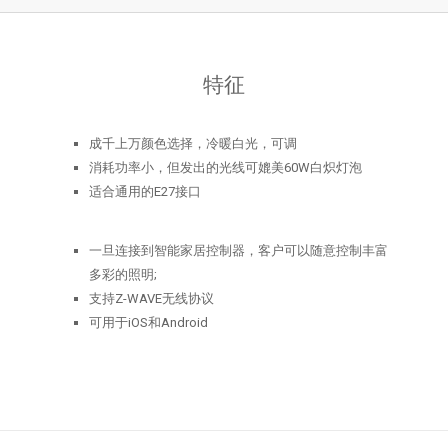
Z-
wave
quantity
特征
成千上万颜色选择，冷暖白光，可调
消耗功率小，但发出的光线可媲美60W白炽灯泡
适合通用的E27接口
一旦连接到智能家居控制器，客户可以随意控制丰富
多彩的照明;
支持Z-WAVE无线协议
可用于iOS和Android