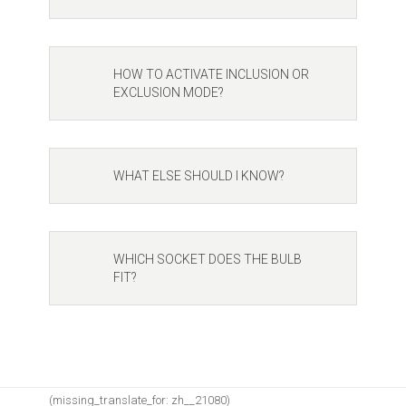
HOW TO ACTIVATE INCLUSION OR
EXCLUSION MODE?
WHAT ELSE SHOULD I KNOW?
WHICH SOCKET DOES THE BULB
FIT?
(missing_translate_for: zh__21080)