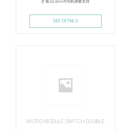
扩展Zipabox与功耗测量支持
SEE DETAILS
Power
Module
quantity
MICRO MODULE SWITCH DOUBLE