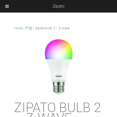
Zipato
Home
/
产品
/
Zipato bulb 2 – Z-wave
ZIPATO BULB 2