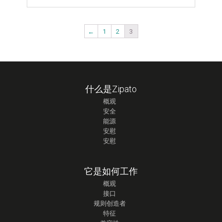
←
1
2
3
什么是Zipato
概观
安全
能源
安慰
安慰
它是如何工作
概观
接口
规则创造者
特征