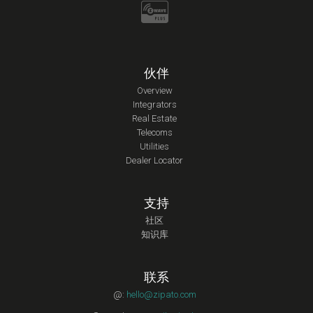
伙伴
Overview
Integrators
Real Estate
Telecoms
Utilities
Dealer Locator
支持
社区
知识库
联系
@:
hello@zipato.com