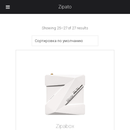
Zipato
Showing 25–27 of 27 results
Zipabox