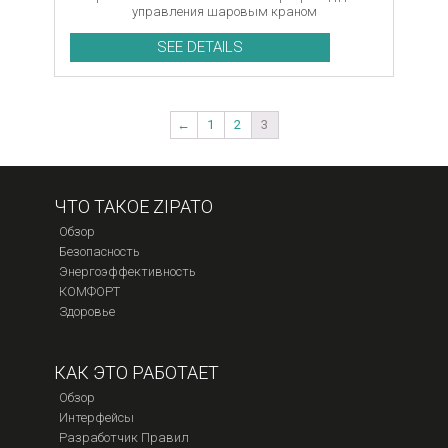
управления шаровым краном
SEE DETAILS
←
1
2
3
ЧТО ТАКОЕ ZIPATO
Обзор
Безопасность
Энергоэффективность
КОМФОРТ
Здоровье
КАК ЭТО РАБОТАЕТ
Обзор
Интерфейсы
Разработчик Правил