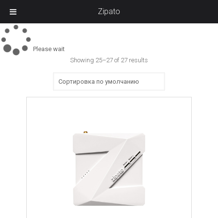
Zipato
Please wait
Showing 25–27 of 27 results