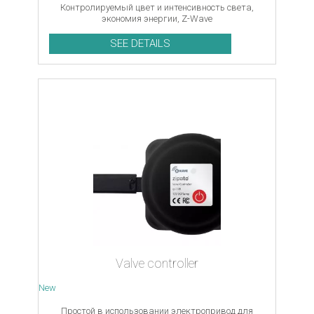
Контролируемый цвет и интенсивность света,
экономия энергии, Z-Wave
SEE DETAILS
Valve controller
New
Простой в использовании электропривод для