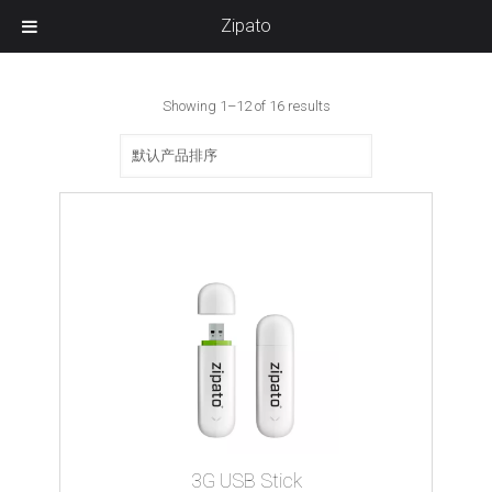
Zipato
Showing 1–12 of 16 results
3G USB Stick