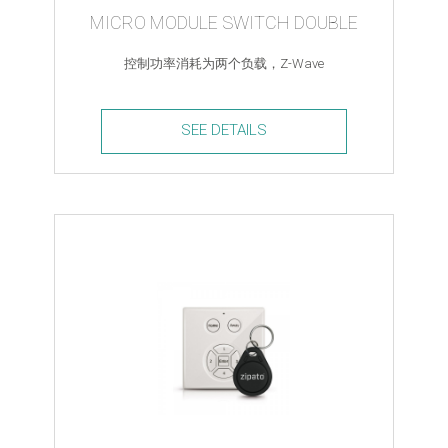
MICRO MODULE SWITCH DOUBLE
控制功率消耗为两个负载，Z-Wave
SEE DETAILS
Micro
Module
Switch
Double
quantity