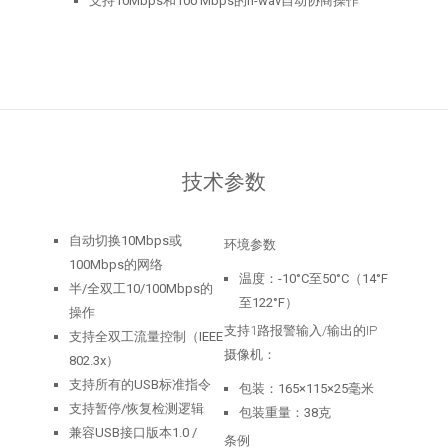
支持10Mbps和100 Mbps的n-wav自动协商操作
技术参数
自动切换10Mbps或
环境参数
100Mbps的网络
温度：-10°C至50°C（14°F
半/全双工10/100Mbps的
至122°F）
操作
支持1路报警输入/输出的IP
支持全双工流量控制（IEEE
摄像机：
802.3x）
支持所有的USB标准指令
包装：165×115×25毫米
支持暂停/恢复检测逻辑
包装重量：38克
兼容USB接口版本1.0 /
条例