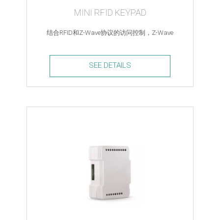
MINI RFID KEYPAD
结合RFID和Z-Wave协议的访问控制，Z-Wave
SEE DETAILS
Mini
RFiD
Keypad
quantity