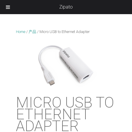
Zipato
Home
/
产品
/
Micro USB to Ethernet Adapter
MICRO USB TO
ETHERNET
ADAPTER