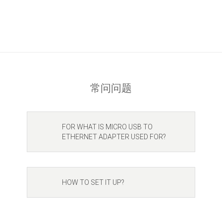
常问问题
FOR WHAT IS MICRO USB TO
ETHERNET ADAPTER USED FOR?
HOW TO SET IT UP?