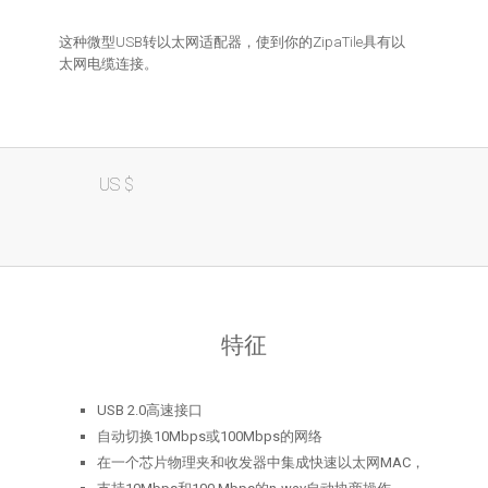
这种微型USB转以太网适配器，使到你的ZipaTile具有以
太网电缆连接。
29,00
Micro
US $
USB
to
Ethernet
Adapter
quantity
特征
USB 2.0高速接口
自动切换10Mbps或100Mbps的网络
在一个芯片物理夹和收发器中集成快速以太网MAC，