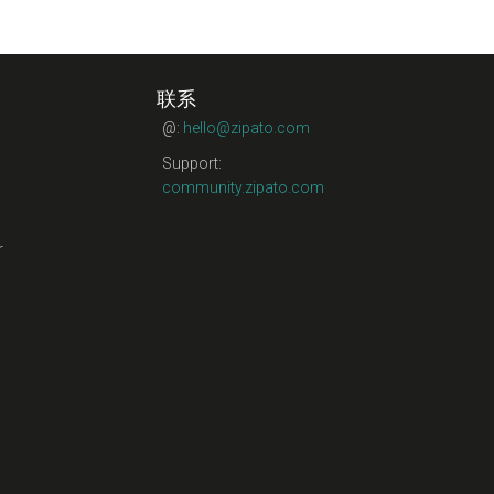
联系
@:
hello@zipato.com
Support:
community.zipato.com
r