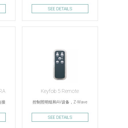
SEE DETAILS
RA
Keyfob 5 Remote
连接
控制照明组和AV设备，Z-Wave
SEE DETAILS