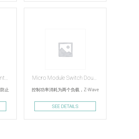
Micro Module Motor Controller
Micro Module Switch Double
，防止
控制功率消耗为两个负载，Z-Wave
SEE DETAILS