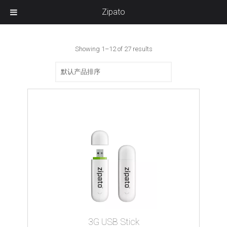
Zipato
Showing 1–12 of 27 results
3G USB Stick