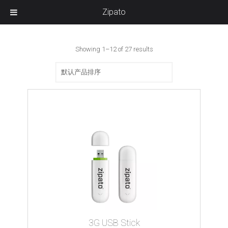
Zipato
Showing 1–12 of 27 results
3G USB Stick