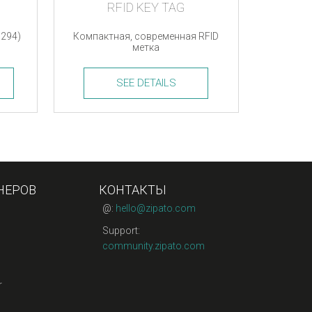
O
RFID KEY TAG
0294)
Компактная, современная RFID
метка
SEE DETAILS
RFID
Key
Tag
quantity
НЕРОВ
КОНТАКТЫ
@:
hello@zipato.com
Support:
community.zipato.com
r