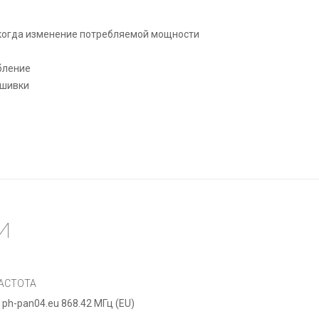
когда изменение потребляемой мощности
бление
ошивки
И
АСТОТА
ph-pan04.eu 868.42 МГц (EU)