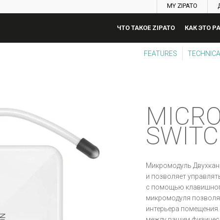
MY ZIPATO
ЧТО ТАКОЕ ZIPATO
КАК ЭТО Р
FEATURES
TECHNICA
MICR
SWITC
Микромодуль Двухкан
и позволяет управлят
с помощью клавишног
микромодуля позволя
интерьера помещения.
между вашим физическ