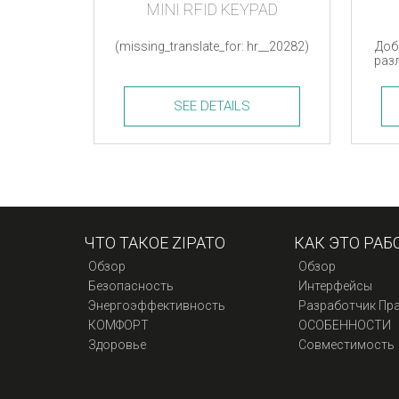
MINI RFID KEYPAD
(missing_translate_for: hr__20282)
Доб
раз
SEE DETAILS
Mini
Secur
RFiD
Modu
Keypad
quanti
quantity
ЧТО ТАКОЕ ZIPATO
КАК ЭТО РАБ
Обзор
Обзор
Безопасность
Интерфейсы
Энергоэффективность
Разработчик Пр
КОМФОРТ
ОСОБЕННОСТИ
Здоровье
Совместимость