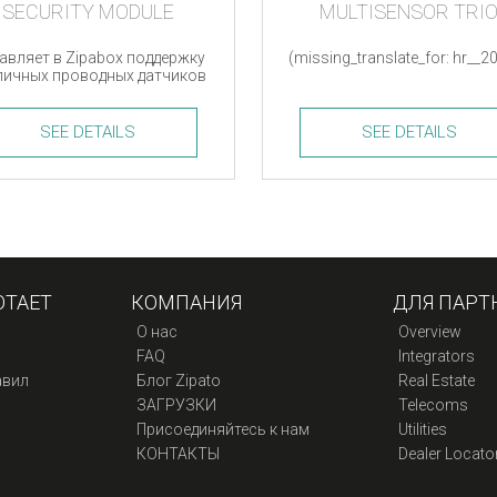
SECURITY MODULE
MULTISENSOR TRI
авляет в Zipabox поддержку
(missing_translate_for: hr__2
личных проводных датчиков
и аксессуаров
SEE DETAILS
SEE DETAILS
ity
Multisensor
le
Trio
ty
quantity
ОТАЕТ
КОМПАНИЯ
ДЛЯ ПАРТ
О нас
Overview
FAQ
Integrators
авил
Блог Zipato
Real Estate
ЗАГРУЗКИ
Telecoms
Присоединяйтесь к нам
Utilities
КОНТАКТЫ
Dealer Locato