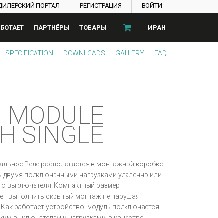
ДИЛЕРСКИЙ ПОРТАЛ
РЕГИСТРАЦИЯ
ВОЙТИ
АБОТАЕТ
ПАРТНЁРЫ
ТОВАРЫ
ИРАН
L SPECIFICATION
DOWNLOADS
GALLERY
FAQ
O MODULE
H SINGLE
альное Реле располагается в монтажной коробке
ь двумя подключенными нагрузками удаленно или
о выключателя. Компактный размер
ет выполнить скрытый монтаж не нарушая
 Как работает устройство: модуль подключается
им выключателем и нагрузками, в качестве