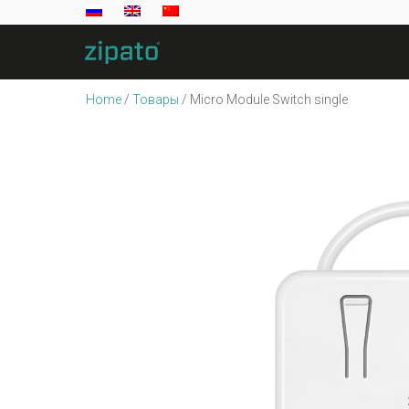
Home
/
Товары
/
Micro Module Switch single