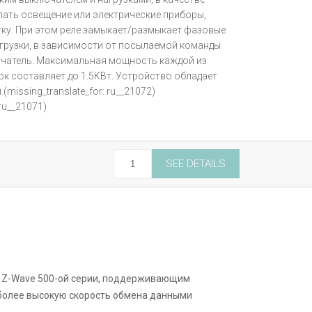
ать освещение или электрические приборы,
ку. При этом реле замыкает/размыкает фазовые
агрузки, в зависимости от посылаемой команды
ючатель. Максимальная мощность каждой из
к составляет до 1.5КВт. Устройство обладает
.
(missing_translate_for: ru__21072)
 ru__21071)
Micro
SEE DETAILS
Module
Switch
single
quantity
 Z-Wave 500-ой серии, поддерживающим
более высокую скорость обмена данными