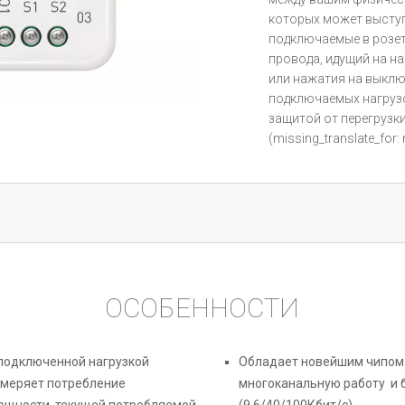
которых может выступ
подключаемые в розет
провода, идущий на н
или нажатия на выкл
подключаемых нагрузо
защитой от перегрузки
(missing_translate_for:
ОСОБЕННОСТИ
 подключенной нагрузкой
Обладает новейшим чипом
змеряет потребление
многоканальную работу и 
ощности, текущей потребляемой
(9.6/40/100Кбит/с)