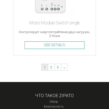
Micro Module Switch single
Контролирует энергопотребление двух нагрузок,
Z-Wave
SEE DETAILS
1
2
3
→
ЧТО ТАКОЕ ZIPATO
Обзор
Безопасность