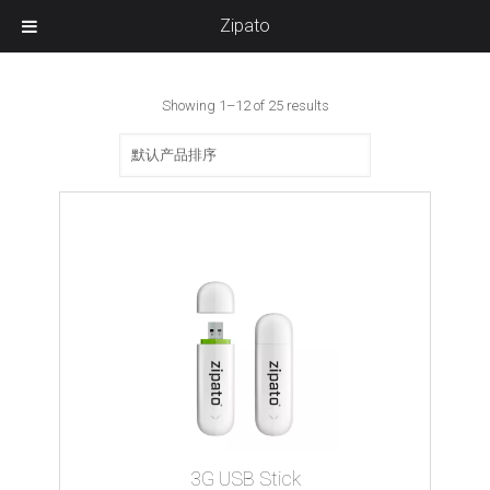
Zipato
Showing 1–12 of 25 results
3G USB Stick