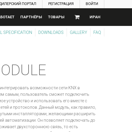
ДИЛЕРСКИЙ ПОРТАЛ
РЕГИСТРАЦИЯ
ВОЙТИ
АБОТАЕТ
ПАРТНЁРЫ
ТОВАРЫ
ИРАН
L SPECIFICATION
DOWNLOADS
GALLERY
FAQ
MODULE
интегрировать возможности сети KNX в
Тем самым, пользователь сможет подключить
е устройство и использовать его вместе с
етей и протоколов. Данный модуль, как правило,
нутыми инсталляторами, желающими расширить
й автоматизации. Он позволяет подключать до
ерживает двухстороннюю связь, то есть