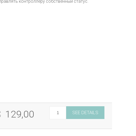
правлять контроллеру собственный статус.
$
129,00
SEE DETAILS