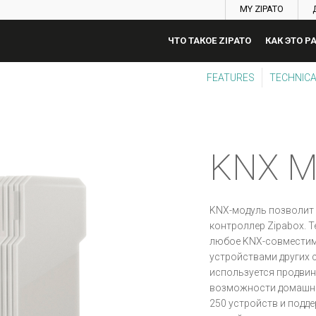
MY ZIPATO
ЧТО ТАКОЕ ZIPATO
КАК ЭТО Р
FEATURES
TECHNICA
KNX 
KNX-модуль позволит 
контроллер Zipabox. 
любое KNX-совместимо
устройствами других с
используется продви
возможности домашне
250 устройств и подд