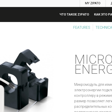
MY ZIPATO
ЧТО ТАКОЕ ZIPATO
КАК ЭТО Р
FEATURES
TECHNICA
MICR
ENER
Микромодуль для изме
электроэнергии подкл
контроллеру в режиме
размер позволяет лег
распределительных ко