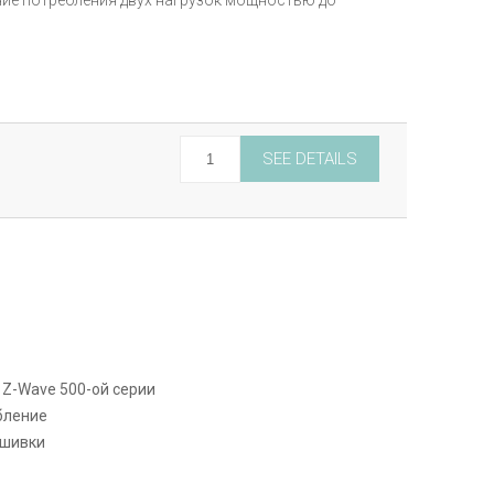
ие потребления двух нагрузок мощностью до
Micro
SEE DETAILS
Module
Energy
Meter
quantity
Z-Wave 500-ой серии
бление
ошивки