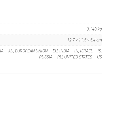
0.140 kg
12.7 × 11.5 × 5.4 cm
A — AU, EUROPEAN UNION — EU, INDIA — IN, ISRAEL — IS,
RUSSIA — RU, UNITED STATES — US