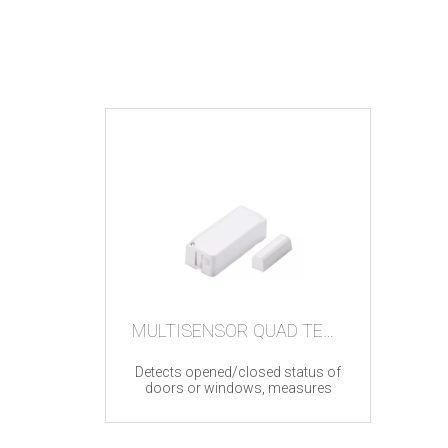
MULTISENSOR QUAD TEST
Detects opened/closed status of
doors or windows, measures
temperature, humidity and
illuminance levels, Z-Wave