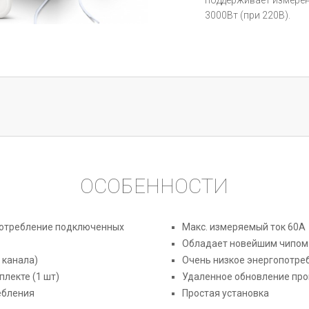
поддерживает измерен
3000Вт (при 220В).
ОСОБЕННОСТИ
потребление подключенных
Макс. измеряемый ток 60А
Обладает новейшим чипом 
 канала)
Очень низкое энергопотре
лекте (1 шт)
Удаленное обновление пр
ебления
Простая установка