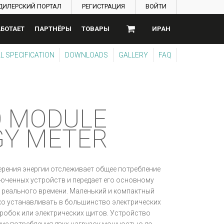
ДИЛЕРСКИЙ ПОРТАЛ
РЕГИСТРАЦИЯ
ВОЙТИ
АБОТАЕТ
ПАРТНЁРЫ
ТОВАРЫ
ИРАН
L SPECIFICATION
DOWNLOADS
GALLERY
FAQ
O MODULE
GY METER
рения энергии отслеживает общее потребление
юченных устройств и передает его основному
 реального времени. Маленький и компактный
ко устанавливать в большинство электрических
робок или электрических щитов. Устройство