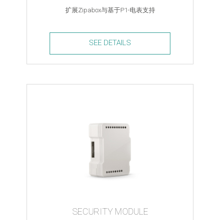
扩展Zipabox与基于P1-电表支持
SEE DETAILS
P1
Module
quantity
SECURITY MODULE