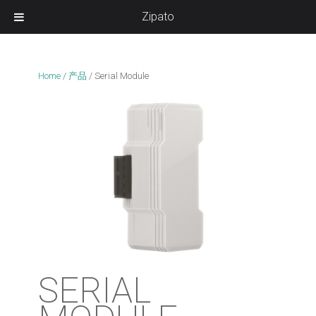
Zipato
Home
/
产品
/
Serial Module
SERIAL