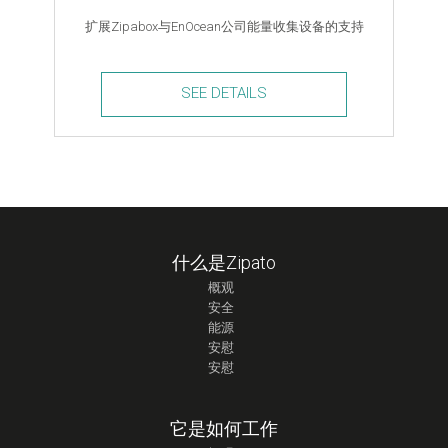
扩展Zipabox与EnOcean公司能量收集设备的支持
SEE DETAILS
EnOcean
Module
quantity
什么是Zipato
概观
安全
能源
安慰
安慰
它是如何工作