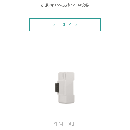
扩展Zipabox支持ZigBee设备
SEE DETAILS
ZigBee
Module
quantity
P1 MODULE