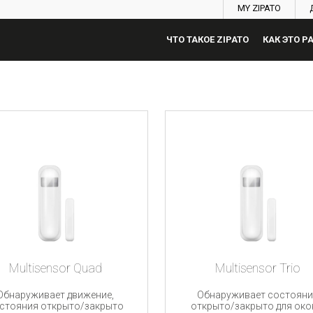
MY ZIPATO
ЧТО ТАКОЕ ZIPATO
КАК ЭТО Р
Multisensor Quad
Multisensor Trio
Обнаруживает движение,
Обнаруживает состояни
стояния открыто/закрыто
открыто/закрыто для око