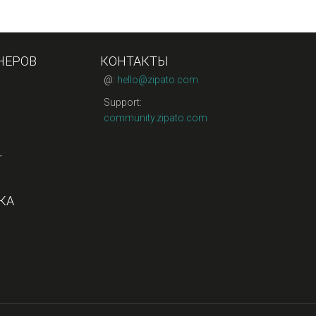
НЕРОВ
КОНТАКТЫ
@:
hello@zipato.com
Support:
community.zipato.com
r
КА