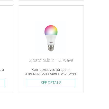
Zipato bulb 2 — Z-wave
вом
Контролируемый цвет и
й
интенсивность света, экономия
энергии, Z-Wave
SEE DETAILS