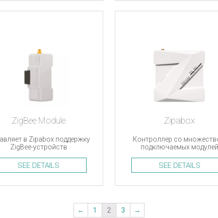
ZigBee Module
Zipabox
авляет в Zipabox поддержку
Контроллер со множест
ZigBee-устройств
подключаемых модуле
SEE DETAILS
SEE DETAILS
←
1
2
3
→