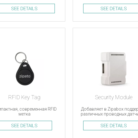
ля окон и дверей, измеряет
дверей, измеряет температу
температуру и уровень
уровень освещенности, Z-
SEE DETAILS
SEE DETAILS
освещенности, Z-Wave
RFID Key Tag
Security Module
пактная, современная RFID
Добавляет в Zipabox подде
метка
различных проводных датч
и аксессуаров
SEE DETAILS
SEE DETAILS