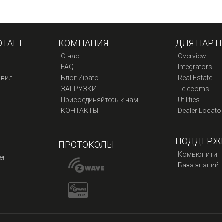
ОТАЕТ
КОМПАНИЯ
ДЛЯ ПАРТ
О нас
Overview
FAQ
Integrators
авил
Блог Zipato
Real Estate
ЗАГРУЗКИ
Telecoms
Присоединяйтесь к нам
Utilities
КОНТАКТЫ
Dealer Locato
ПОДДЕРЖ
ПРОТОКОЛЫ
Комьюнити
er
База знаний