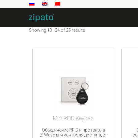
Showing 13–24 of 25 results
Mini RFiD Keypad
Объединение RFID и протокола
Z-Wave для контроля доступа, Z-
со