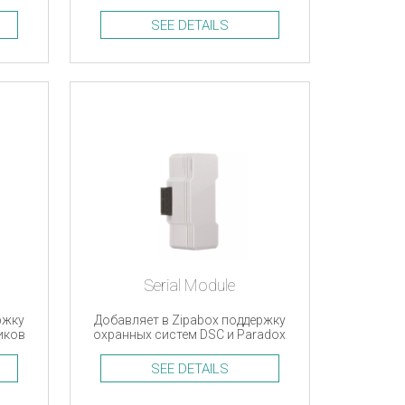
ру и
обладающих портом P1
Wave
SEE DETAILS
Serial Module
ржку
Добавляет в Zipabox поддержку
иков
охранных систем DSC и Paradox
SEE DETAILS